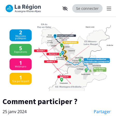
Se connecter
Aff
Aller au contenu principal
Paramètres d'accessibilité
Comment participer ?
25 janv 2024
Partager